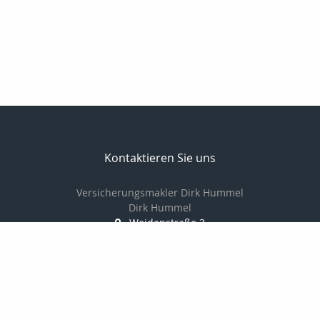
Kontaktieren Sie uns
Versicherungsmakler Dirk Hummel
Dirk Hummel
Weidenstraße 3
49124 Georgsmarienhütte
05401 / 838864
0151 / 10 40 55 18
03222 3706394
dirkhummelversicherungsmakler@t-online.de
http://www.versicherungsmakler-georgsmarienhuette.de