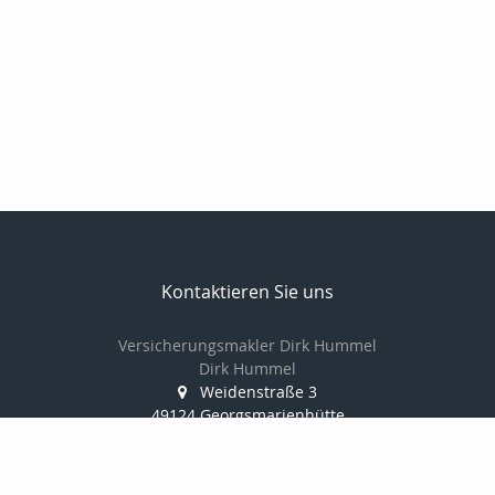
Kontaktieren Sie uns
Versicherungsmakler Dirk Hummel
Dirk Hummel
Weidenstraße 3
49124 Georgsmarienhütte
05401 / 838864
0151 / 10 40 55 18
03222 3706394