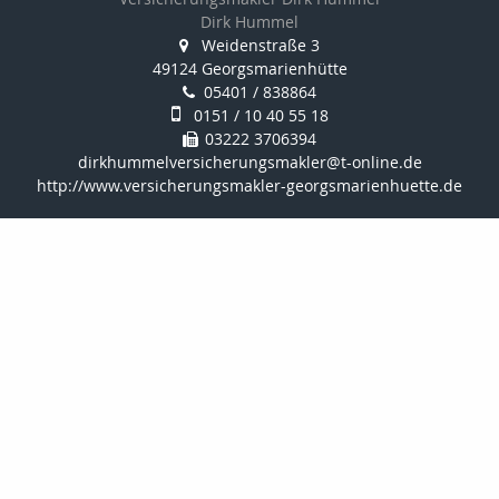
Dirk Hummel
Weidenstraße 3
49124 Georgsmarienhütte
05401 / 838864
0151 / 10 40 55 18
03222 3706394
dirkhummelversicherungsmakler@t-online.de
http://www.versicherungsmakler-georgsmarienhuette.de
Nachricht schreiben
Mehr Infos
4,91 von 5
SEHR GUT
100%