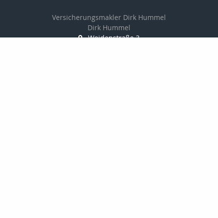
Versicherungsmakler Dirk Hummel
Dirk Hummel
Weidenstraße 3
49124 Georgsmarienhütte
05401 / 838864
0151 / 10 40 55 18
03222 3706394
dirkhummelversicherungsmakler@t-online.de
http://www.versicherungsmakler-georgsmarienhuette.de
Nachricht schreiben
Mehr Infos
4,91 von 5