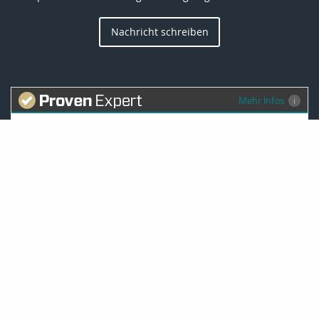
Nachricht schreiben
Mehr Infos
4,91 von 5
SEHR GUT
100%
16 Bewertungen
Empfehlungen
Privat
Startseite