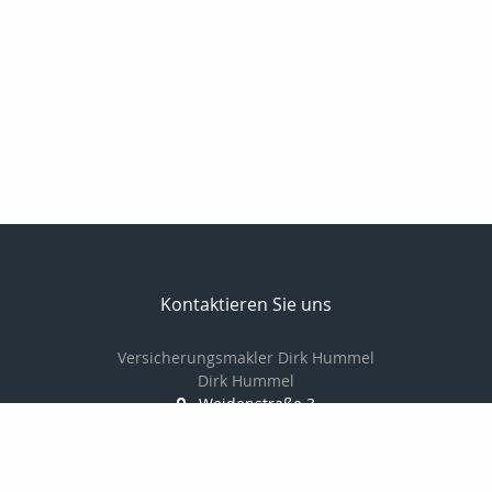
Kontaktieren Sie uns
Versicherungsmakler Dirk Hummel
Dirk Hummel
Weidenstraße 3
49124 Georgsmarienhütte
05401 / 838864
0151 / 10 40 55 18